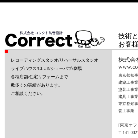
技術
お客
株式会
レコーディングスタジオ/リハーサルスタジオ
www.cor
ライブハウス/CLUB/ショーパブ/劇場
東京都知事許
各種店舗/住宅リフォームまで
建築工事
数多くの実績があります。
塗装工事
ご相談ください。
建具工事
東京都知事許
管工事業
[東京オ
〒141-0